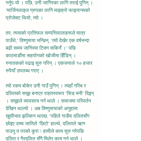
गर्नुप-यो । पछि, उनी जागिरका लागि तराई पुगिन् । 
‘मार्जिनलाइज ग्रुपका लागि माइक्रो फाइनान्सको 
प्रोजेक्ट थियो, त्यो ।
तर, त्यसको प्रतिफल सम्पत्तिवालाहरूले मात्र 
पाउँथे,’ विष्णुमाया भन्छिन्, ‘त्यो देखेर एक वर्षभन्दा 
बढी समय जागिरमा टिक्न सकिनँ ।’ पछि 
काठमाडौंमा सहयोगको खोजीमा हिँडिन् । 
स्नातकको पढाइ सुरु गरिन् । एकजनाले १० हजार 
रुपैयाँ उपलब्ध गराए ।
त्यो रकम बोकेर उनी गाउँ पुगिन् । त्यहाँ गरिब र 
दलितको समूह बनाएर राहतस्वरूप ‘सिड मनी’ दिइन् 
। समूहले व्यावसाय गर्न थाले । समाजमा परिवर्तन 
देखिन थाल्यो । अब विष्णुमायाको अनुहामा 
खुसीभाव झल्किन थाल्छ, ‘पहिले गाउँमा दलितसँग 
छोइए उच्च जातिले ‘छिटो’ हाल्थे, दलितले ऋण 
पाउनु त परको कुरा ! हामीले काम सुरु गरेपछि 
दलित र गैरदलित सँगै मिलेर काम गर्न थाले ।