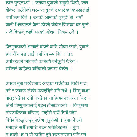
खान पुग्दैनथ्यो । उनका बुबाको ड्युटी थियो, कल 
बोकेर गाउँलेको घर–घर डुल्ने र फाटेका कपडालाई 
नयाँ रूप दिने । उनकी आमाको ड्युटी हो, नयाँ 
बाली भित्र्याउने वेला डोको बोकेर विष्टका घर पुग्ने 
र जे दिन्छन् त्यही घरको ओतमा भित्र्याउने ।
विष्णुमायाकी आमाले बोक्ने कति डोका फाटे, बुबाले 
हजारौँ कपडालाई नयाँ स्वरूप दिए । तर, 
उनीहरूको जीवनले कहिल्यै काँचुली फेरेन । 
शरीरले कहिल्यै चम्किलो कपडा देखेन ।
उनका बुबा परदेशबाट आएका गाउँलेका चिठी पाठ 
गर्ने र जवाफ लेखेर पठाइदिने पनि गर्थे । शिशु कक्षा 
मात्र पढेका उनी नपढेका साहित्यकारजस्ता थिए । 
छोरी विष्णुमायालाई पढ्न हौसाइरहन्थे । विष्णुमाया 
नोस्टाल्जिक बन्छिन्, ‘उहाँले सधैं तिमी पढेर 
विभेदविरुद्ध लड्नुपर्छ भन्नुहुन्थ्यो । बुबाको त्यो 
भनाइले सधैँ अगाडि बढ्न घचेटिरहन्छ । बुबा 
नभएको भए म यो ठाउँमा हुने कल्पनासम्म पनि गर्न 