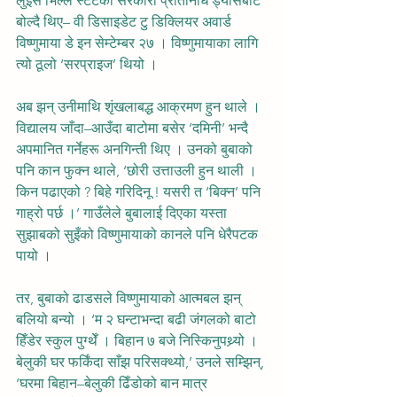
लुइस भिल्ले स्टेटका सरकारी प्रतिनिधि ड्यासबाट 
बोल्दै थिए– वी डिसाइडेट टु डिक्लियर अवार्ड 
विष्णुमाया डे इन सेम्टेम्बर २७ । विष्णुमायाका लागि 
त्यो ठूलो ‘सरप्राइज’ थियो ।
अब झन् उनीमाथि शृंखलाबद्ध आक्रमण हुन थाले । 
विद्यालय जाँदा–आउँदा बाटोमा बसेर ‘दमिनी’ भन्दै 
अपमानित गर्नेहरू अनगिन्ती थिए । उनको बुबाको 
पनि कान फुक्न थाले, ‘छोरी उत्ताउली हुन थाली । 
किन पढाएको ? बिहे गरिदिनू ! यसरी त ‘बिक्न’ पनि 
गाह्रो पर्छ ।’ गाउँलेले बुबालाई दिएका यस्ता 
सुझाबको सुइँको विष्णुमायाको कानले पनि धेरैपटक 
पायो ।
तर, बुबाको ढाडसले विष्णुमायाको आत्मबल झन् 
बलियो बन्यो । ‘म २ घन्टाभन्दा बढी जंगलको बाटो 
हिँडेर स्कुल पुग्थेँ । बिहान ७ बजे निस्किनुपथ्र्यो । 
बेलुकी घर फर्किंदा साँझ परिसक्थ्यो,’ उनले सम्झिन्, 
‘घरमा बिहान–बेलुकी ढिँडोको बान मात्र 