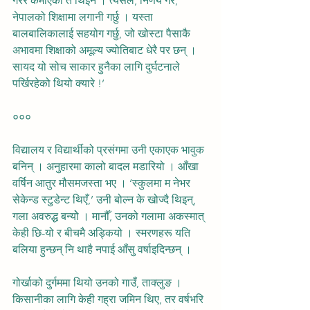
गरेर कमाएको त थिइनँ । त्यसैले, निर्णय गरेँ, 
नेपालको शिक्षामा लगानी गर्छु । यस्ता 
बालबालिकालाई सहयोग गर्छु, जो खोस्टा पैसाकै 
अभावमा शिक्षाको अमूल्य ज्योतिबाट धेरै पर छन् । 
सायद यो सोच साकार हुनैका लागि दुर्घटनाले 
पर्खिरहेको थियो क्यारे !’
०००
विद्यालय र विद्यार्थीको प्रसंगमा उनी एकाएक भावुक 
बनिन् । अनुहारमा कालो बादल मडारियो । आँखा 
वर्षिन आतुर मौसमजस्ता भए । ‘स्कुलमा म नेभर 
सेकेन्ड स्टुडेन्ट थिएँ,’ उनी बोल्न के खोज्दै थिइन्, 
गला अवरुद्ध बन्योे । मानौँ, उनको गलामा अकस्मात् 
केही छि-यो र बीचमै अड्कियो । स्मरणहरू यति 
बलिया हुन्छन् नि थाहै नपाई आँसु वर्षाइदिन्छन् ।
गोर्खाको दुर्गममा थियो उनको गाउँ, ताक्लुङ । 
किसानीका लागि केही गह्रा जमिन थिए, तर वर्षभरि 