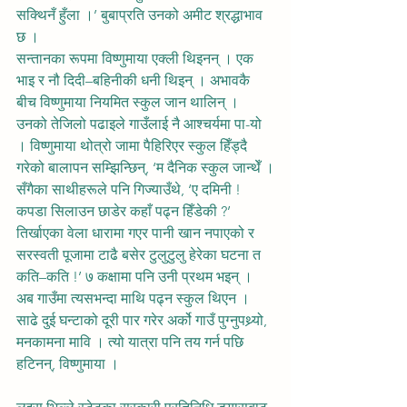
सक्थिनँ हुँला ।’ बुबाप्रति उनको अमीट श्रद्धाभाव 
छ ।
सन्तानका रूपमा विष्णुमाया एक्ली थिइनन् । एक 
भाइ र नौ दिदी–बहिनीकी धनी थिइन् । अभावकै 
बीच विष्णुमाया नियमित स्कुल जान थालिन् । 
उनको तेजिलो पढाइले गाउँलाई नै आश्चर्यमा पा-यो 
। विष्णुमाया थोत्रो जामा पैहिरिएर स्कुल हिँड्दै 
गरेको बालापन सम्झिन्छिन्, ‘म दैनिक स्कुल जान्थेँ ।
सँगैका साथीहरूले पनि गिज्याउँथे, ‘ए दमिनी ! 
कपडा सिलाउन छाडेर कहाँ पढ्न हिँडेकी ?’ 
तिर्खाएका वेला धारामा गएर पानी खान नपाएको र 
सरस्वती पूजामा टाढै बसेर टुलुटुलु हेरेका घटना त 
कति–कति !’ ७ कक्षामा पनि उनी प्रथम भइन् । 
अब गाउँमा त्यसभन्दा माथि पढ्न स्कुल थिएन । 
साढे दुई घन्टाको दूरी पार गरेर अर्को गाउँ पुग्नुपथ्र्यो, 
मनकामना मावि । त्यो यात्रा पनि तय गर्न पछि 
हटिनन्, विष्णुमाया ।